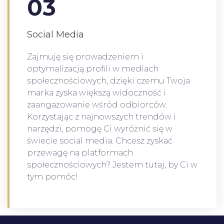
03
Social Media
Zajmuję się prowadzeniem i
optymalizacją profili w mediach
społecznościowych, dzięki czemu Twoja
marka zyska większą widoczność i
zaangażowanie wśród odbiorców.
Korzystając z najnowszych trendów i
narzędzi, pomogę Ci wyróżnić się w
świecie social media. Chcesz zyskać
przewagę na platformach
społecznościowych? Jestem tutaj, by Ci w
tym pomóc!