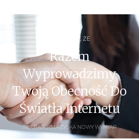
CZY WIESZ, ŻE
Razem
Wyprowadzimy
Twoją Obecność Do
Światła Internetu
TWOJA FIRMA ZYSKA NOWY WYMIAR