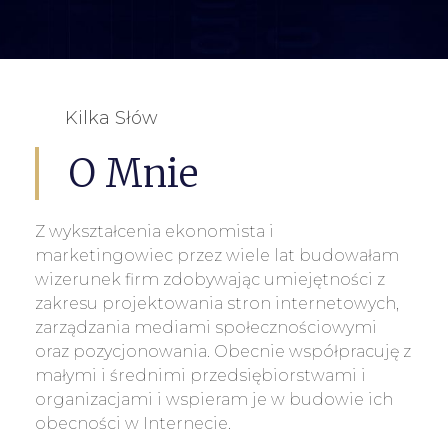
Kilka Słów
O Mnie
Z wykształcenia ekonomista i
marketingowiec przez wiele lat budowałam
wizerunek firm zdobywając umiejętności z
zakresu projektowania stron internetowych,
zarządzania mediami społecznościowymi
oraz pozycjonowania. Obecnie współpracuję z
małymi i średnimi przedsiębiorstwami i
organizacjami i wspieram je w budowie ich
obecności w Internecie.